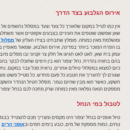
אירוס הגלבוע בצד הדרך
אין כמו לטייל במקום שלאורך כל צעד וצעד במסלול נחשפים אל 
שאן שפשוט שוטפים את העיניים בצבעים אקזוטיים אשר משתלבי
ומושלמת מאין כמותה. מומלץ שתבחינו בצידו העליון של
מסלול 
בו הפרח המוכר ביותר במדינה, אירוס הגלבוע, שמאוד מאופיין בא
עמק בית שאן. לאט לאט תגיעו אל חלק צר וקניוני ובו מפלים מיו
בהם בחוויה נהדרת. נחל יצפור הוא בין היפים שתוכלו לבקר בה
כיום למצוא במסלולי טיולים אחרים, נראית מכל עבר במקום. נח
שגורם לך להעריך את הטבע כל פעם מחדש. כל מטייל פשוט מ
תשקע, כאשר הוא מבין שהיום נגמר. מסלול הטיול הנהדר והשקט
מספקים הנאה נפלאה מאין כמותה שרק מחכה לכם בנחל יצפור.
לטבול במי הנחל
טיול אופניים בנחל יצפור הינו מקסים ומצריך מכם להצטייד בבגד
נוחים, כמות מספקת של מים, כובע בימים חמים וב
אופני הרים
ש