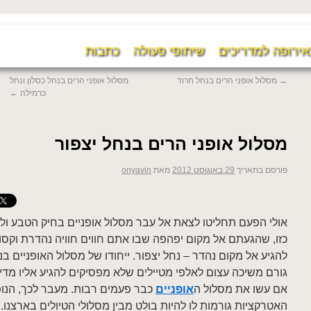
אירופה למדריכים
שיתופי פעולה
כתבות
→
מסלול אופני הרים בנחל חרוד
מסלול אופני הרים בנחל כסלון ונחל
כרמילה
←
מסלול אופני הרים בנחל יצפור
פורסם בתאריך
29 באוגוסט 2012
מאת
onyavin
אולי הפעם תחליטו לצאת אל עבר מסלול אופניים בחיק הטבע ול
כזו, שהגעתם אל מקום יפהפה שבו אתם חווים חוויה נהדרת וקסומ
להגיע אל מקום נהדר – נחל יצפור. ייחודו של מסלול האופניים בנ
גורם משיכה עצום לאלפי מטיילים שלא מפסיקים להגיע אליו מד
אם עשו את מסלול ה
אופניים
כבר פעמים רבות. מעבר לכך, הנופ
האטרקציות גורמות לו להיות בולט מבין מסלולי הטיולים בארצנו.