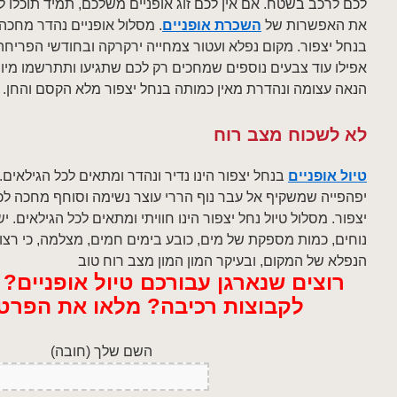
לכם לרכב בשטח. אם אין לכם זוג אופניים משלכם, תמיד תוכלו ל
את האפשרות של
השכרת אופניים
. מסלול אופניים נהדר מחכה
בנחל יצפור. מקום נפלא ועטור צמחייה ירקרקה ובחודשי הפריחה
אפילו עוד צבעים נוספים שמחכים רק לכם שתגיעו ותתרשמו מיופ
הנאה עצומה ונהדרת מאין כמותה בנחל יצפור מלא הקסם והחן.
לא לשכוח מצב רוח
טיול אופניים
בנחל יצפור הינו נדיר ונהדר ומתאים לכל הגילאים.
יפהפייה שמשקיף אל עבר נוף הררי עוצר נשימה וסוחף מחכה לכ
יצפור. מסלול טיול נחל יצפור הינו חוויתי ומתאים לכל הגילאים. 
נוחים, כמות מספקת של מים, כובע בימים חמים, מצלמה, כי רצוי
הנפלא של המקום, ובעיקר המון המון מצב רוח טוב
רוצים שנארגן עבורכם טיול אופניים?
לקבוצות רכיבה? מלאו את הפרט
השם שלך (חובה)