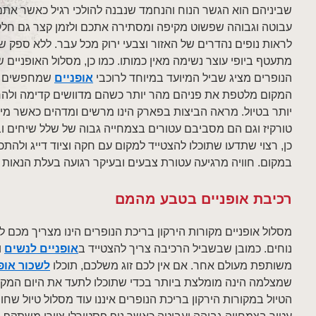
שביניהם הוא הגשר הנוח והנחמד שנבנה להולכי רגיל כאשר אתם
עבוטה וגבוהה שפשוט מקיפה ומסתירה אתכם ולזמן קצר גם חלק 
לראות נופים נהדרים של האזור וצבעי ירוק מכל עבר. ללא ספק
מתעטף ביופי עוצר נשימה מאין כמותו. כמו כן, מסלול האופניים ש
הנופרים מציג שביל המיועד במיוחד לרוכבי
אופניים
שמחפשים לה
המקום מלטפת את פניהם מהר יותר כשהם מדוושים קדימה ולהרג
יותר בטיול. מראה הביצות בפארק הינו מרשים ומדהים כאשר מימ
טורקיז וגם הם מסביבם עטורים בצמחייה גבוה של שלל שיחים וב
כן, רצוי שתדעו שתוכלו להצטייד למקום עם חקה וציוד דייג ולהתכ
במקום. חוויה מרגיעה עטורת צבעים ובעיקר רגועה בעלת הנאות 
רכיבת אופניים בטבע מהמם
מסלול אופניים מקורות הירקון בריכת הנופרים הינו מצריך מכם ל
נוחים. כמובן שבשביל הרכיבה צריך להצטייד ב
אופניים לנשים
ו
משותפת מעולם אחר. אם אין לכם זוג משלכם, תוכלו
לשכור אופ
שמצלמה הינה מומלצת ביותר בכדי שתוכלו לתעד את היום המק
הטיול במקורות הירקון בריכת הנופרים איננו עוד מסלול טיול שחו