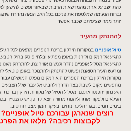
עטור בצמחייה גבוהה ועבוטה כאשר נוף פסטורלי ציורי משתקף 
להתיישב על אחת מהמדשאות הרבות שבאזור ופשוט להישען לאחו
וברוח הנעימה שמלטפת את פניכם בכל רגע. הנאה נהדרת שתג
יותר ממה שציפיתם שכבר אפשר.
להתנתק מהעיר
טיול אופניים
במקורות הירקון בריכת הנופרים מתאים לכל הגיל
להגיע אל המקום וליהנות באופן מפתיע ובלתי פוסק בחיק הטבע
להגיע אל מסלול אופניים נהדר ולנשום אוויר צח, להתרחק מעט מח
ומרעש העיר הסואנת ופשוט להתנתק ולהתמכר באופן טוטאלי לחי
מקורות הירקון בריכת הנופרים הוא המקום מפלט המושלם עבור 
מחפשים מקום לשבת בצד הדרך ולהביט אל עבר שלל הצבעים ש
רגע נתון יהפנטו אתכם. מסלול הטיול של מקורות הירקון בריכת 
הגילאים ולפקוד אותו וליהנות מחוויה יוצאת דופן. יש להצטייד 
בימים חמים, בגדי הליכה נוחים ובעיקר המון מצב רוח טוב.
רוצים שנארגן עבורכם טיול אופניים?
לקבוצות רכיבה? מלאו את הפרט