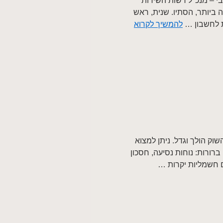
י – מנכ"ל רשות השירות
ה ביותר, הסתיו. שנית, ראש
ת לחשבון …
להמשיך לקרוא
וק הולך וגדל. ניתן למצוא
ברורות: נוחות נסיעה, חסכון
ים חשמליות יקרות …