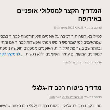
המדריך הקצר למסלולי אופניים
באירופה
פורסם בתאריך
5 ביולי 2015
מאת
liran
לטייל באירופה תוך רכיבה על אופניים היא הזדמנות לבחור במסל
שמתאימים למי שמחפש חופש אמתי ואפשרות לבחור אם ומתי ל
ובהתחשב בשריפת הקלוריות, האופניים מספקים חופשה נוספת
למעדנים המקומיים עתירי השומנים, ללא רגשות …
להמשיך לקר
פורסם בקטגוריה
כתבות
|
להגיב
מדריך ביטוח רכב דו-גלגלי
פורסם בתאריך
28 באפריל 2015
מאת
liran
מהו ביטוח רכב דו- גלגלי.. ביטוח רכב דו גלגלי הינו ביטוח שנעש