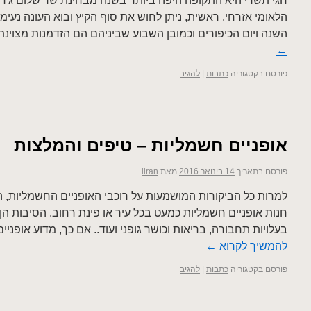
חגי תשרי היא התקופה היפה ביותר בשנה מבחינת שר שלום ג'רב
הלאומי אזרחי. ראשית, ניתן לחוש את סוף הקיץ ובוא העונה נעימ
השנה ויום הכיפורים וכמובן השבוע שביניהם הם הזדמנות מצוינ
←
פורסם בקטגוריה
כתבות
|
להגיב
אופניים חשמליות – טיפים והמלצות
פורסם בתאריך
14 בינואר 2016
מאת
liran
למרות כל הביקורות המושמעות על רוכבי האופניים החשמליות, הש
חנות אופניים חשמליות כמעט בכל עיר או פינת רחוב. הסיבות הן 
בעלויות תחבורה, בריאות וכושר גופני ועוד.. אם כך, מדוע אופני
להמשיך לקרוא
←
פורסם בקטגוריה
כתבות
|
להגיב