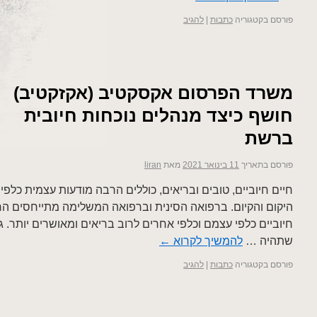
פורסם בקטגוריה
כתבות
|
להגיב
משרד הפרסום אקסקטיב (אקזקטיב)
חושף כיצד מנהלים נוכחות חיובית
ברשת
פורסם בתאריך
11 בינואר 2021
מאת
liran
חיים חיוביים, טובים ובריאים, כוללים הרבה מודעות עצמית כלפי 
היקום והקיום. ברפואה הסינית וברפואה המשלימה מתייחסים הר
חיוביים כלפי עצמם וכלפי אחרים לרוב בריאים ומאושרים יותר. 
שתהיה …
להמשיך לקרוא
←
פורסם בקטגוריה
כתבות
|
להגיב