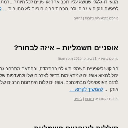
מנועי דו-גלגלי שנושא עליו רוכב אחד או שניים לכל היותר…רמת ה
לפגיעה ונזק הוא גבוה, ולכן חברות הביטוח כיום לא מחויבות …
ל
פורסם בקטגוריה
כתבות
|
להגיב
אופניים חשמליות – איזה לבחור?
פורסם בתאריך
21 בינואר 2015
מאת
liran
הביקוש לאופניים חשמליות עולה בהתמדה, ובהתאם מתרחב גם 
יכול למצוא אופניים שמתאימות בדיוק לצרכים שלו ולהעדפות שלו
לדגם האופטימלי מבחינתכם. אופניים קלות היתרונות הרבים של 
אותן …
להמשיך לקרוא
←
פורסם בקטגוריה
כתבות
|
להגיב