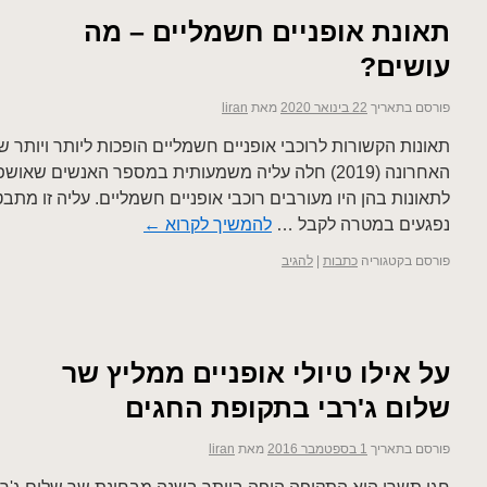
תאונת אופניים חשמליים – מה
עושים?
פורסם בתאריך
22 בינואר 2020
מאת
liran
תאונות הקשורות לרוכבי אופניים חשמליים הופכות ליותר ויותר
האחרונה (2019) חלה עליה משמעותית במספר האנשים שאו
לתאונות בהן היו מעורבים רוכבי אופניים חשמליים. עליה זו מת
נפגעים במטרה לקבל …
להמשיך לקרוא
←
פורסם בקטגוריה
כתבות
|
להגיב
על אילו טיולי אופניים ממליץ שר
שלום ג'רבי בתקופת החגים
פורסם בתאריך
1 בספטמבר 2016
מאת
liran