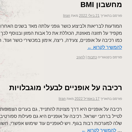
מחשבון BMI
פורסם בתאריך
21 ביולי 2022
מאת
liran
המודעות לבריאות ולביצוע כושר גופני עלתה מאד בשנים האחרונ
מקפיד על תזונה מאוזנת, הכוללת את כל אבות המזון ובנוסף לכך
כמו רכיבה על אופניים, צעידה, ריצה, אימון במכשירי כושר ועוד.
להמשיך לקרוא
←
פורסם בקטגוריה
כתבות
|
להגיב
רכיבה על אופניים לבעלי מוגבלויות
פורסם בתאריך
17 באפריל 2022
מאת
liran
רכיבה על אופניים היא דרך מצוינת להתנייד, גם בערים הצפופות 
לטייל ברחבי ישראל. רכיבה על אופניים היא גם פעילות ספורטי
שלה למערכות רבות בגוף. ויש לאופניים עוד שימוש אפשרי, חשוב
…
להמשיך לקרוא
←